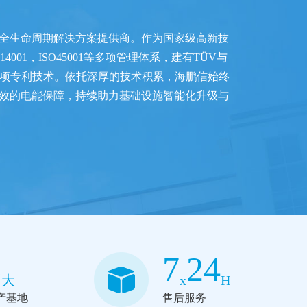
统全生命周期解决方案提供商。作为国家级高新技
001，ISO45001等多项管理体系，建有TÜV与
100项专利技术。依托深厚的技术积累，海鹏信始终
效的电能保障，持续助力基础设施智能化升级与
3
7
24
大
x
H
产基地
售后服务