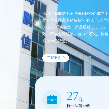
深圳市海鹏信电子股份有限公司成立于
术企业及国家专精特新“小巨人”，公司深耕
UL双认可实验室，产品通过CE、CB、
致力于为全球通信、电力、石化、铁路
能源绿色转型。
了解更多
27
年
行业深耕经验