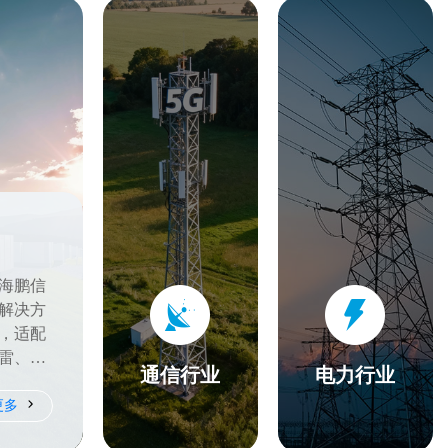
海鹏信
解决方
，适配
雷、感
通信行业
电力行业
雷击风
更多