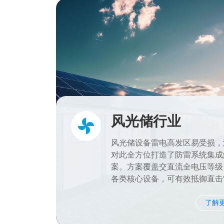
风光储行业
风光储设备雷电高发区易受损，
对此全方位打造了防雷系统集成
案。方案覆盖交直流全电压等级
各类核心设备，可有效抵御直击
应雷，保障系统安全稳定，降低
险。
了解