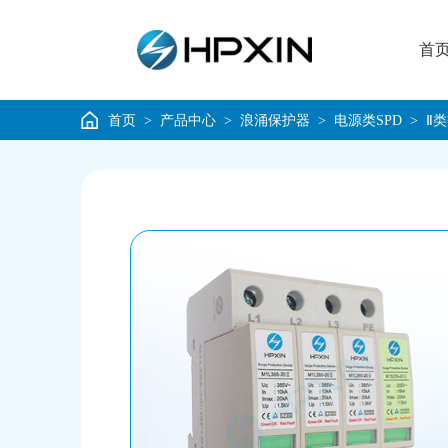
首
首页
>
产品中心
>
浪涌保护器
>
电源类SPD
>
Ⅱ