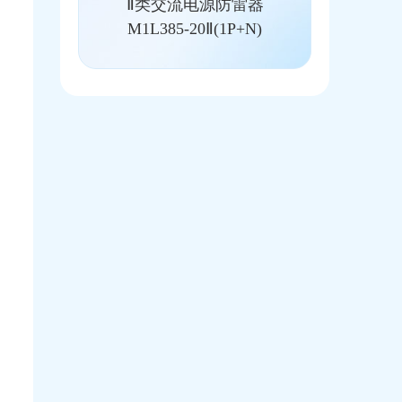
Ⅱ类交流电源防雷器
M1L385-20Ⅱ(1P+N)