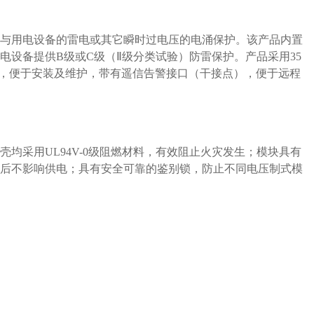
统与用电设备的雷电或其它瞬时过电压的电涌保护。该产品内置
电设备提供B级或C级（Ⅱ级分类试验）防雷保护。产品采用35
换，便于安装及维护，带有遥信告警接口（干接点），便于远程
均采用UL94V-0级阻燃材料，有效阻止火灾发生；模块具有
拔后不影响供电；具有安全可靠的鉴别锁，防止不同电压制式模