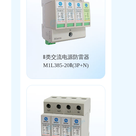
Ⅱ类交流电源防雷器
M1L385-20Ⅱ(3P+N)