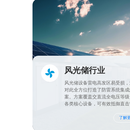
风光储行业
风光储设备雷电高发区易受损，
对此全方位打造了防雷系统集成
案。方案覆盖交直流全电压等级
各类核心设备，可有效抵御直击
应雷，保障系统安全稳定，降低
险。
了解