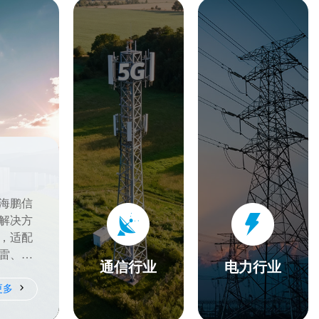
海鹏信
解决方
，适配
雷、感
通信行业
电力行业
雷击风
更多