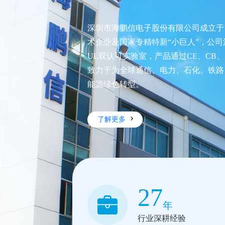
深圳市海鹏信电子股份有限公司成立于
术企业及国家专精特新“小巨人”，公司深耕
UL双认可实验室，产品通过CE、CB、
致力于为全球通信、电力、石化、铁路
能源绿色转型。
了解更多
27
年
行业深耕经验