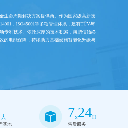
统全生命周期解决方案提供商。作为国家级高新技
001，ISO45001等多项管理体系，建有TÜV与
100项专利技术。依托深厚的技术积累，海鹏信始终
效的电能保障，持续助力基础设施智能化升级与
3
7
24
大
x
H
产基地
售后服务