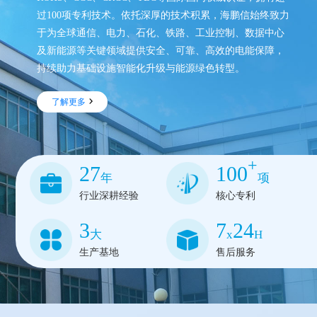
过100项专利技术。依托深厚的技术积累，海鹏信始终致力
于为全球通信、电力、石化、铁路、工业控制、数据中心
及新能源等关键领域提供安全、可靠、高效的电能保障，
持续助力基础设施智能化升级与能源绿色转型。
了解更多
+
27
100
年
项
行业深耕经验
核心专利
3
7
24
大
x
H
生产基地
售后服务